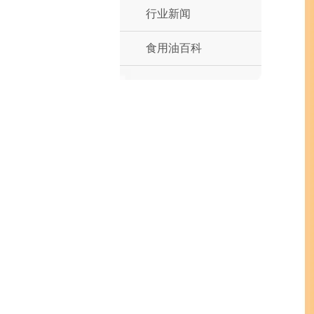
行业新闻
食用油百科