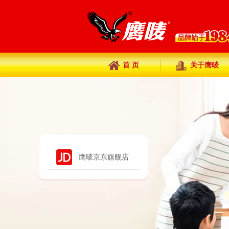
首 页
关于鹰唛
鹰唛京东旗舰店