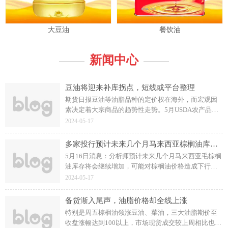
大豆油
餐饮油
新闻中心
豆油将迎来补库拐点，短线或平台整理
期货日报豆油等油脂品种的定价权在海外，而宏观因
素决定着大宗商品的趋势性走势。5月USDA农产品供
需报告发布，影响偏空。随着期初库存和产量的增
2024-05-17
加，美国大豆供应量预计将达到48亿蒲式耳，较
2023/2024年度增长8%。
多家投行预计未来几个月马来西亚棕榈油库存将会继续增长
5月16日消息：分析师预计未来几个月马来西亚毛棕榈
油库存将会继续增加，可能对棕榈油价格造成下行压
力。该投行维持2024年和2025年毛棕榈油价格预期不
2024-05-17
变，分别为4,000令吉和3,800令吉/吨。
备货渐入尾声，油脂价格却全线上涨
特别是周五棕榈油领涨豆油、菜油，三大油脂期价至
收盘涨幅达到100以上，市场现货成交较上周相比也略