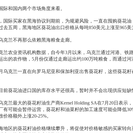
国际和国内两个市场角度来看。
，国际买家在黑海协议到期前，为规避风险，一直在囤购葵花油
过去五周，黑海地区葵花油出口价格从每吨850美元上涨至965美
乌克兰不再那么依赖黑海粮食走廊。
克兰农业资讯机构数据，自今年3月以来，乌克兰通过河港、铁
运出的农作物，5月份仅通过走廊运出约100万吨粮食，而通过河港
月乌克兰一直在向罗马尼亚和保加利亚出售葵花籽，这些葵花籽
。
目前葵花油进口国的库存水平还很高，暂时并不会出现供应短缺
克兰最大的葵花籽油生产商Kernel Holding SA在7月20
厂有可能会暂停运营，葵花籽和油菜籽的加工速度可能会降低30
价格额外上涨20-25%。
海地区的葵花籽油价格继续攀升，将促使对价格敏感的买家转向