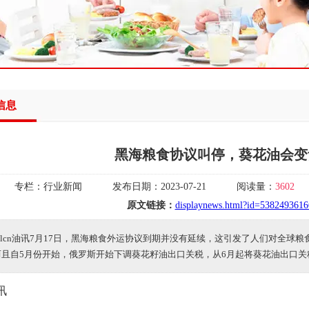
信息
黑海粮食协议叫停，葵花油会变
专栏：
行业新闻
发布日期：
2023-07-21
阅读量：
3602
原文链接：
displaynews.html?id=538249361
oilcn油讯7月17日，黑海粮食外运协议到期并没有延续，这引发了人们对全球
而且自5月份开始，俄罗斯开始下调葵花籽油出口关税，从6月起将葵花油出口关
油讯