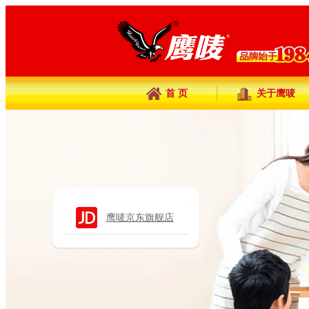
首 页
关于鹰唛
鹰唛京东旗舰店