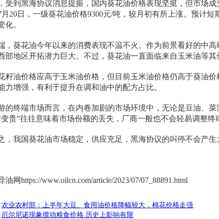
，受到黑海协议消息提振，国内葵花油价格表现坚挺，但市场成交量
3年7月20日，一级葵花油价格9300元/吨，较月初有所上涨。预
变化。
端，葵花油今年以来的消费表现不温不火。作为前景看好的中高
西部地区开拓潜力巨大。不过，葵花油一直面临来自玉米油等其
花籽油价格应高于玉米油价格，但目前玉米油价格仍高于葵油价
能力增强，有利于提升在调和油中的配方占比。
游的终端市场而言，在内卷加剧的市场环境中，无论是豆油、菜
“变贵”往往意味着市场份额的丢失，厂商一般也不会轻易调整终
之，我国葵花油市场稳定，供应充足，黑海协议的叫停不会产生
https://www.oilcn.com/article/2023/07/07_88891.html
：
农业农村部：上半年大豆、食用油价格降幅较大，棉花价格走强
：
厄尔尼诺现象搅动粮食价格 历史上影响有限