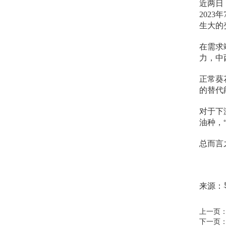
近两日
202
生大的
在需求
力，中
正常葵
的替代
对于下
油种，
总而言
来源：导油网
上一页
下一页